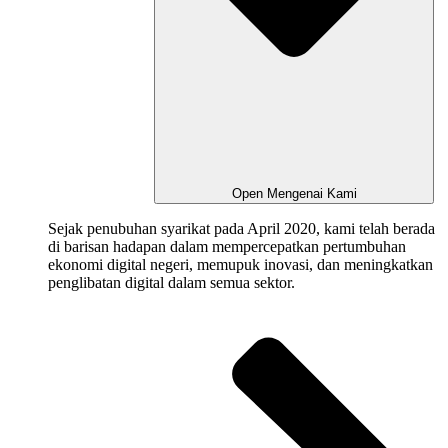
Open Mengenai Kami
Sejak
penubuhan
syarikat
pada April 2020
,
kami
telah
berada
di
barisan
hadapan
dalam
mempercepat
kan
pertumbuhan
ekonomi
digital negeri,
memupuk
inovasi
, dan
meningkatkan
penglibatan
digital
dalam
semua
sektor
.