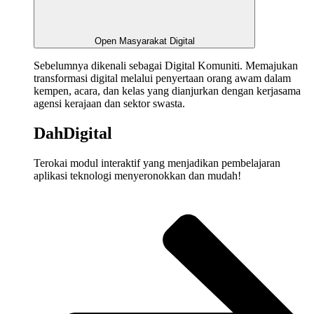
Open Masyarakat Digital
Sebelumnya dikenali sebagai Digital Komuniti. M
emajukan
transformasi
digital
melalui
penyertaan
orang awam
dalam
kempen
, acara, dan
kelas
yang
dianjurkan
dengan
kerjasama
agensi
kerajaan
dan
sektor
swasta
.
DahDigital
Terokai
modul
interaktif
yang
menjadikan
pembelajaran
aplikasi
teknologi
menyeronokkan
dan
mudah
!